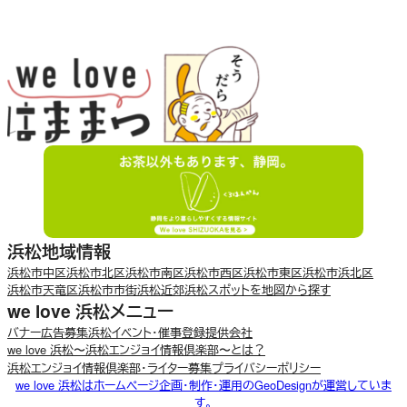
浜松地域情報
浜松市中区
浜松市北区
浜松市南区
浜松市西区
浜松市東区
浜松市浜北区
浜松市天竜区
浜松市市街
浜松近郊
浜松スポットを地図から探す
we love 浜松メニュー
バナー広告募集
浜松イベント・催事登録
提供会社
we love 浜松〜浜松エンジョイ情報倶楽部〜とは？
浜松エンジョイ情報倶楽部・ライター募集
プライバシーポリシー
we love 浜松はホームページ企画・制作・運用のGeoDesignが運営していま
す。