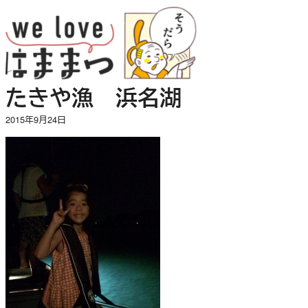
内
容
を
ス
キ
たきや漁 浜名湖
ッ
プ
2015年9月24日