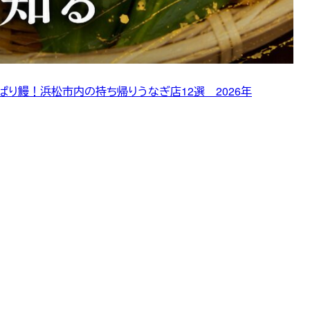
り鰻！浜松市内の持ち帰りうなぎ店12選 2026年