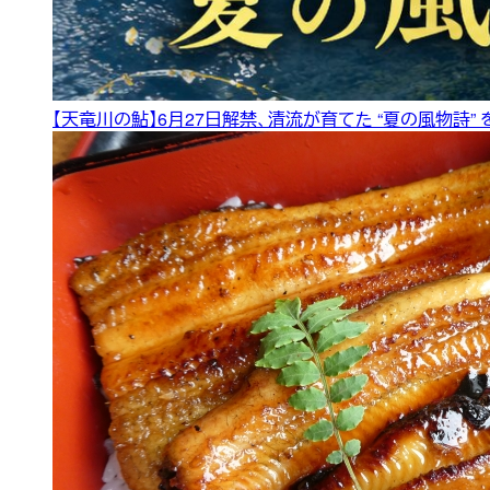
【天竜川の鮎】6月27日解禁、清流が育てた “夏の風物詩”