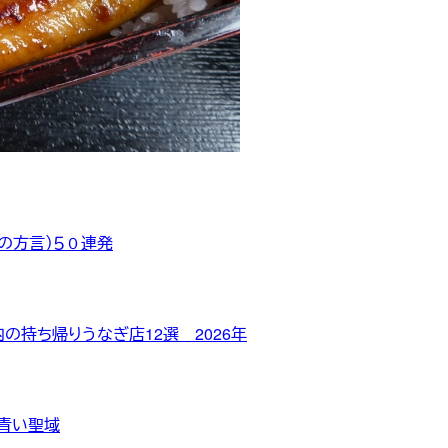
の方言）５０連発
持ち帰りうなぎ店12選 2026年
の青い聖域