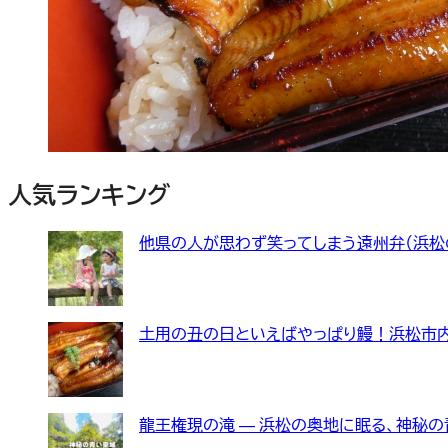
人気ランキング
他県の人が思わず笑ってしまう遠州弁（浜松
土用の丑の日といえばやっぱり鰻！浜松市内の
龍王権現の滝 — 浜松の奥地に眠る、神秘