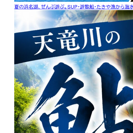
夏の浜名湖、ぜんぶ遊ぶ。SUP・遊覧船・たきや漁から海